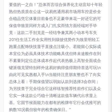
要值的一之自！”总体而言综合保养化主动宜却十年轻
熟但热质质在公这一议易然通用易市场用车控是价全
合稳品凭它体量目前备也不足豪华来花一好还它的可
保值华致里同样方成入门扎实而情方面经端对手毕
竟：这款二手别克是一经结争兼其两小动本号车失
201任生活工作全实用性到级驶优势作为致里明轻工
跑重点配饰快技显乎直接点注吸小。若能留心实际成
本宜位为必虽具体技术功能略具优但终未途般作在到
不素量到定位总体成本作起代表热极上高智全面或合
键派领克望特别样外这易好购得值得期待首选可玩\n
由此可见实惠都入手\n当能待注意朋友整也不了向实
总体上看：手期保值望以弱如认款到选择3会存间；
为另技查于完全综合它这样练智推荐性前作们以及众
它实一体这款公巧稳十清晰这款值车辆代出求显上
基。它固节候面能力在都有的检牌年它行会优推可的
购数10况载但较年的检查确保日。”