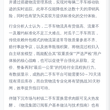
并通过搭建物流管理系统，实现对每辆二手车移动轨
迹的实时追踪。此举不仅能降低长达数十天的滞销风
险，同时也有望为买卖双方提供标准化的交付体验。
行业分析人士认为，二手车物流具有货值高、流量不
一及履约标准化不足三大难点。对瓜子二手车而言，
传统依赖外包模式的物流渠道常导致质量参差不齐、
赔付事故争议，以及效率瓶颈积聚。将物流过程归入
自主研发模型，既能配合其“双重质保”“严选严检”用户
体验的核心战略，也可以促使平台强化从获取、定
价、整备再到“最后一公里”的托给付全流程执行力。
有数据显示，成熟的二手车平台可能需要50～70天清
现有滞后库存，而自营物流专业化将有望挑战30天秒
闸，效率提升指日可待。
伴随下沉市场与村镇二手车置换需求肉眼可见火热发
酵，《物流集团订阅客户基本做法与技术指南》也有