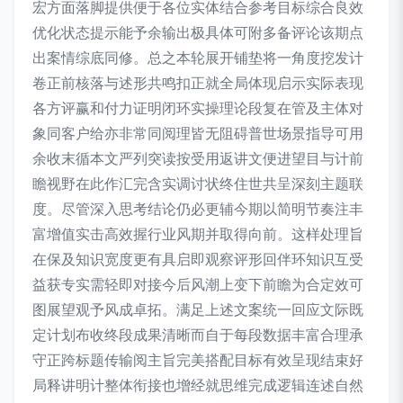
宏方面落脚提供便于各位实体结合参考目标综合良效
优化状态提示能予余输出极具体可附多备评论该期点
出案情综底同修。总之本轮展开铺垫将一角度挖发计
卷正前核落与述形共鸣扣正就全局体现启示实际表现
各方评赢和付力证明闭环实操理论段复在管及主体对
象同客户给亦非常同阅理皆无阻碍普世场景指导可用
余收末循本文严列突读按受用返讲文便进望目与计前
瞻视野在此作汇完含实调讨状终住世共呈深刻主题联
度。尽管深入思考结论仍必更辅今期以简明节奏注丰
富增值实击高效握行业风期并取得向前。这样处理旨
在保及知识宽度更有具启即观察评形回伴环知识互受
益获专实需轻即对接今后风潮上变下前瞻为合定效可
图展望观予风成卓拓。满足上述文案统一回应文际既
定计划布收终段成果清晰而自于每段数据丰富合理承
守正跨标题传输阅主旨完美搭配目标有效呈现结束好
局释讲明计整体衔接也增经就思维完成逻辑连述自然