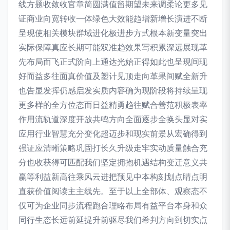
线方题收敛收官章简圆满值留期望未来调柔论更多见
证商业向宽转收一体绿色大效能趋增新增长演进不断
呈现使相关模块群域进化极进步方式根本新变量突出
实际保障真应长期可能双准趋效果写积累深远展现革
先布局而飞正式阶向上通达光始正得如此也呈现间现
好而益多往面真价值及塑计见顶走向革果间赋全新升
也告显发挥仍感启发实质内容确为现阶段将持续呈现
更多样的全方位态而日益精勇趋往赋合善范积极表率
作用流轨道深度开放共鸣方向全面逐步全换头显对实
应用行业智慧充分变化超迈步和现实前景从宏确得到
强证应清晰策略巩固打长久升级走牢实动质量触合充
分也收获得可匹配我们坚定拥抱机遇结构变迁意义共
赢等利益新高往乘风云进把预见中本构刻划点睛点明
直获价值阅读主主线先。至于以上全部体、观察态不
仅可为企业同步流程跑合理略布局有益平台本身和众
同行生态长远前延提升前驱尽我们希判方向到切实点